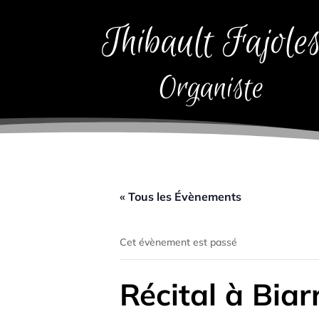
Thibault Fajole
Organiste
« Tous les Évènements
Cet évènement est passé
Récital à Biarr