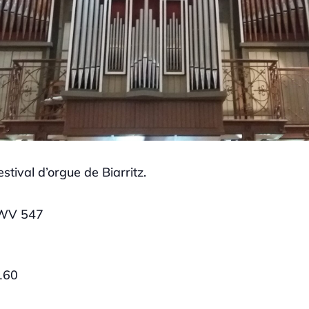
tival d’orgue de Biarritz.
BWV 547
Ajouter a
160