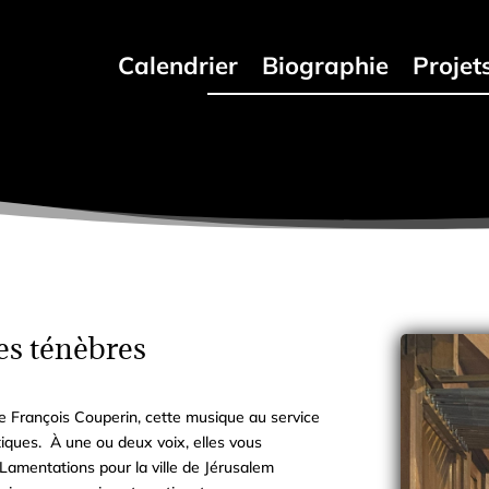
s
Calendrier
Biographie
Projet
les ténèbres
e François Couperin, cette musique au service
iques. À une ou deux voix, elles vous
s Lamentations pour
la ville de Jérusalem