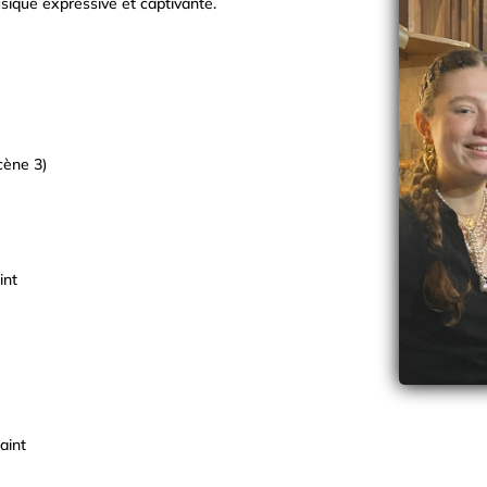
sique expressive et captivante.
cène 3)
int
aint